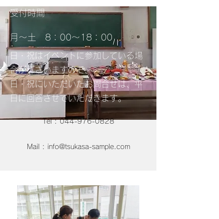
​​受付時間
月～土 8：00～18：00
​日・祝はイベントに参加している場
合がございますので、
日・祝にいただいたお問合せは、平
日に回答させていただきます。
Tel : 044-976-0828
Mail : info@tsukasa-sample.com